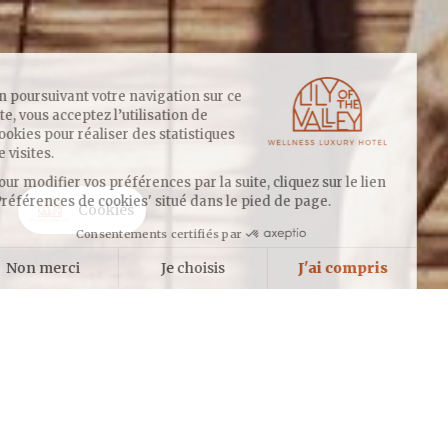
En poursuivant votre navigation sur ce
site, vous acceptez l’utilisation de
Cookies pour réaliser des statistiques
de visites.
Pour modifier vos préférences par la suite, cliquez sur le lien
'Préférences de cookies' situé dans le pied de page.
Cookies
Consentements certifiés par
Non merci
Je choisis
J'ai compris
Axeptio consent
Plateforme de Gestion du Consentement : Personnalisez vos Options
Notre plateforme vous permet d'adapter et de gérer vos paramètres de 
S’étendant sur 35 à 40 mètres carrés, les chambres de Lily of the
Valley se répartissent au sein de Maisons. Dans un cadre sauvage, les
habitations sont ouvertes sur des terrasses spacieuses qui offrent une
vue sur la Méditerranée et les collines protégées du domaine du Cap
Lardier.