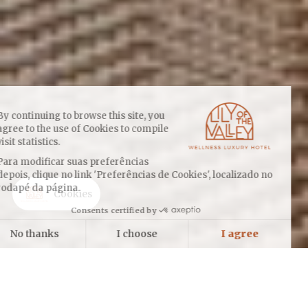
By continuing to browse this site, you
agree to the use of Cookies to compile
visit statistics.
Para modificar suas preferências
depois, clique no link 'Preferências de Cookies', localizado no
rodapé da página.
Cookies
Consents certified by
No thanks
I choose
I agree
Axeptio consent
Plataforma de Gestão de Consentimento: Personalize suas opções
Nossa plataforma permite que você personalize e gerencie suas confi
Abrangendo uma área de 72 a 80 m² e ampliada por uma varanda de
30 m² ou um jardim privativo, a suíte deluxe mar tem uma ampla