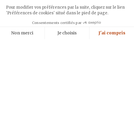
Pour modifier vos préférences par la suite, cliquez sur le lien
'Préférences de cookies' situé dans le pied de page.
Cookies
Consentements certifiés par
RÉSERVER
Non merci
Je choisis
J'ai compris
Axeptio consent
Plateforme de Gestion du Consentement : Personnalisez vos Options
Notre plateforme vous permet d'adapter et de gérer vos paramètres de 
UN LIEU IDYLLIQUE
POUR DES MOMENTS
INOUBLIABLES
Toute l’année, Lily of the Valley offre un cadre luxueux et un service
sur-mesure pour une célébration ou un évènement d’entreprise.
Venez vivre une expérience exceptionnelle qui restera gravée dans les
mémoires.