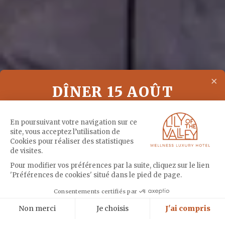
×
DÎNER 15 AOÛT
Un dîner spécial au Vista pour célébrer le 15
En poursuivant votre navigation sur ce
site, vous acceptez l’utilisation de
août
Cookies pour réaliser des statistiques
de visites.
Pour modifier vos préférences par la suite, cliquez sur le lien
MENU
'Préférences de cookies' situé dans le pied de page.
Cookies
Consentements certifiés par
RÉSERVER
Non merci
Je choisis
J'ai compris
Axeptio consent
Plateforme de Gestion du Consentement : Personnalisez vos Options