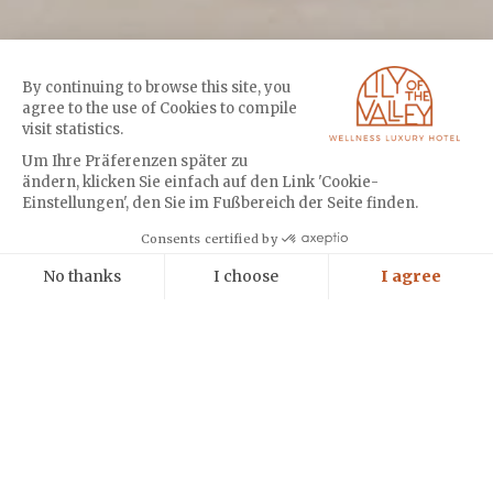
By continuing to browse this site, you
agree to the use of Cookies to compile
visit statistics.
Um Ihre Präferenzen später zu
ändern, klicken Sie einfach auf den Link 'Cookie-
Einstellungen', den Sie im Fußbereich der Seite finden.
Cookies
Consents certified by
No thanks
I choose
I agree
Axeptio consent
Einwilligungsmanagementplattform: Passen Sie Ihre Optionen an
Unsere Plattform ermöglicht es Ihnen, Ihre Datenschutzeinstellungen i
Die 8 Pool-Suiten von Lily of the Valley sind zwischen 86 und 210 m²
groß und verfügen über einen großen privaten Garten mit eigenem
Pool. Ihre ideale Lage ist ein Garant für ungestörten Luxus. Sie liegen
gegenüber dem Beach Club von Lily of the Valley, eingebettet in
einen mediterranen Park unterhalb des Hotels.